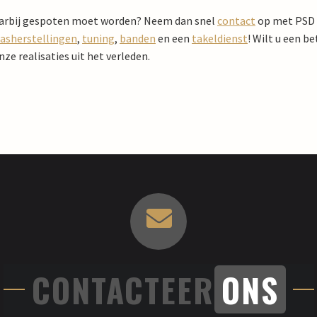
daarbij gespoten moet worden? Neem dan snel
contact
op met PSD C
lasherstellingen
,
tuning
,
banden
en een
takeldienst
! Wilt u een b
nze realisaties uit het verleden.
CONTACTEER
ONS