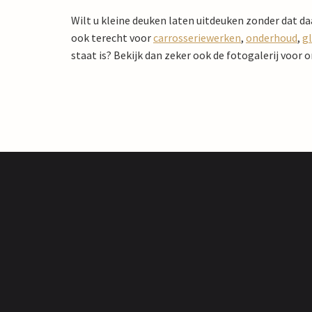
Wilt u kleine deuken laten uitdeuken zonder dat 
ook terecht voor
carrosseriewerken
,
onderhoud
,
g
staat is? Bekijk dan zeker ook de fotogalerij voor o